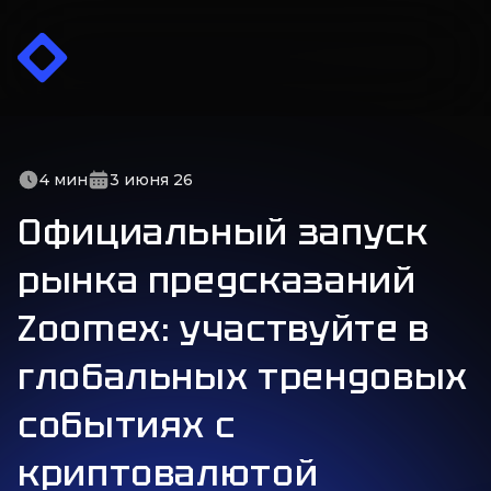
Рынки
4
мин
3 июня 26
Трейдерам
Форекс
Аналитика
Официальный запуск
Акции
Торговая информация
Контакты
Индексы
Типы счетов
рынка предсказаний
Документы
Товары
Видео
Криптовалюты
Zoomex: участвуйте в
Пользовательское соглашение
Политика конфиденциальности
глобальных трендовых
Политика возврата
Политика AML KYC
событиях с
Уведомление о рисках
Политика ЗОБ
криптовалютой